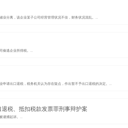
业分离，该企业某子公司经营管理状况不佳，财务状况混乱。...
偷逃企业所得税。...
申请出口退税，税务机关认为存在疑点，作出暂不予出口退税的决定。...
口退税、抵扣税款发票罪刑事辩护案
逮捕起诉。...