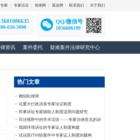
学专家
|
专家论证
|
智律网
|
屋连网
|
联系我们
|
关于我们
13681086635
QQ/微信号
400-650-5090
1056606199
法律资讯
案件委托
疑难案件法律研究中心
热门文章
赖绍松律师
论重大行政决策专家论证制度
民事诉讼专家辅助人制度适用问题研究
司法视野中的学术话语 ——专家法律意见的诉
讼价值衡量及其在审判活动中的适用
我国环境诉讼的专家证人制度构建
试论医疗纠纷案件中专家证人制度的建构