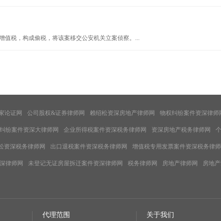
值税，构成偷税，将该案移交公安机关立案侦察。...
家论证网
公司股权&证券律师网
赖绍松资深房地产律师网
物权纠纷案件资深律师
纠纷案件资深大律师网
企业所得税案件资深税务律师网
资深房地产税务律师网
松资深税务律师网
出口退税案件资深税务律师网
增值税专用发票案件资深税务律师
深律师网
未登记无证房屋拆迁案件资深律师网
税务律师网
房地产律师网
房地产
代理范围
关于我们