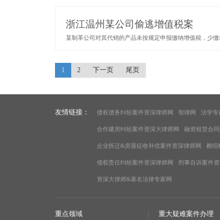
浙江温州某公司偷逃增值税案
某制革公司对其代销的产品未按规定申报缴纳增值税，少缴增
1
2
下一页
尾页
友情链接：
债权债务纠纷案件资深律师网
智律网
法学专
合作建房纠纷案件资深大律师网
融资租赁合同
企业拆迁&房屋征收补偿案件资深律师网
赖绍
侵权责任纠纷案件资深律师网
刑事自诉案件资
资深大律师&著名法律专家网
重点领域
重大疑难案件办理