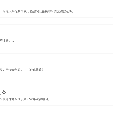
万，后经人举报其偷税，检察院以偷税罪对龚某提起公诉。...
务。...
于2010年签订了《合作协议》...
划案
税务律师担任该企业常年法律顾问。...