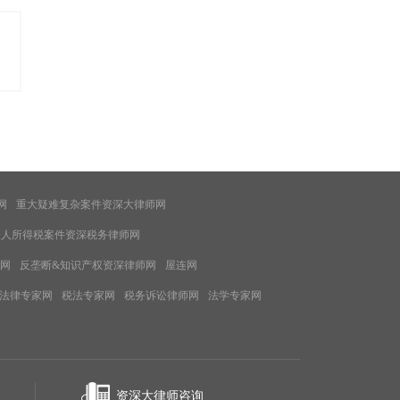
网
重大疑难复杂案件资深大律师网
个人所得税案件资深税务律师网
网
反垄断&知识产权资深律师网
屋连网
法律专家网
税法专家网
税务诉讼律师网
法学专家网
资深大律师咨询