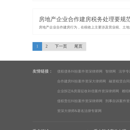
房地产企业合作建房税务处理要规
房地产企业合作建房行为，在税收上主要涉及营业税、土地增
1
2
下一页
尾页
友情链接：
债权债务纠纷案件资深律师网
智律网
法学专
合作建房纠纷案件资深大律师网
融资租赁合同
企业拆迁&房屋征收补偿案件资深律师网
赖绍
侵权责任纠纷案件资深律师网
刑事自诉案件资
资深大律师&著名法律专家网