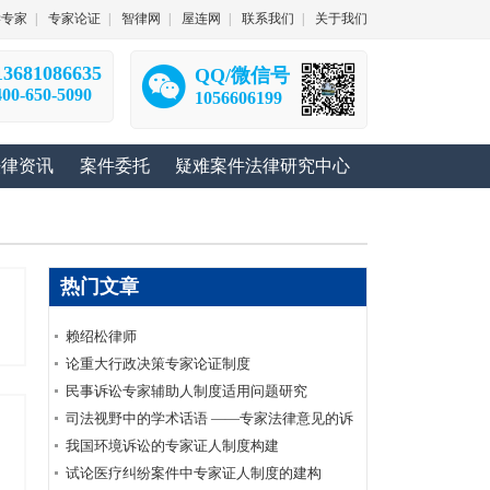
学专家
|
专家论证
|
智律网
|
屋连网
|
联系我们
|
关于我们
13681086635
QQ/微信号
400-650-5090
1056606199
法律资讯
案件委托
疑难案件法律研究中心
热门文章
赖绍松律师
论重大行政决策专家论证制度
民事诉讼专家辅助人制度适用问题研究
司法视野中的学术话语 ——专家法律意见的诉
讼价值衡量及其在审判活动中的适用
我国环境诉讼的专家证人制度构建
试论医疗纠纷案件中专家证人制度的建构