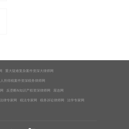
网
重大疑难复杂案件资深大律师网
个人所得税案件资深税务律师网
网
反垄断&知识产权资深律师网
屋连网
法律专家网
税法专家网
税务诉讼律师网
法学专家网