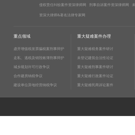
侵权责任纠纷案件资深律师网
刑事自诉案件资深律师网
资深大律师&著名法律专家网
重点领域
重大疑难案件办理
虚开增值税发票骗税案刑事辩护
重大疑难税务案件研讨
走私、逃税及销毁账簿刑事辩护
未登记建筑合法性论证
城乡规划许可行政争议
重大疑难刑事案件研讨
合作建房纳税争议
重大疑难行政案件论证
建设单位异地经营纳税争议
重大疑难民商诉讼案件