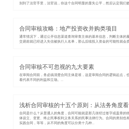
别到了法官手里，法官说，你这个合同明显的显失公平，然后认定我们败诉
合同审核攻略：地产投资收并购类项目
通常情况下，通过公开信息渠道查询审查主体的基本信息，判断主体的
交易前就已经进入失信被执行人名单，那么后续投入资金的可能性就会质疑
合同审核不可忽视的九大要素
在审阅合同前，务必搞清楚合同主体是谁，这是审阅合同的逻辑起点，
着代表不同的利益和立场。...
浅析合同审核的十五个原则：从法务角度看
合同是什么？从普通人的角度，合同可能就是那几张经过签字或盖章的
体设立、变更、终止民事权利义务关系的民事法律行为。合同的类别也
实践合同，等等，从不同的角度可以分类十几种...