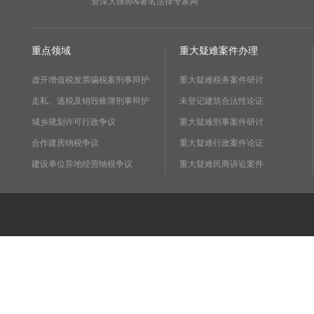
资深大律师&著名法律专家网
重点领域
重大疑难案件办理
虚开增值税发票骗税案刑事辩护
重大疑难税务案件研讨
走私、逃税及销毁账簿刑事辩护
未登记建筑合法性论证
城乡规划许可行政争议
重大疑难刑事案件研讨
合作建房纳税争议
重大疑难行政案件论证
建设单位异地经营纳税争议
重大疑难民商诉讼案件