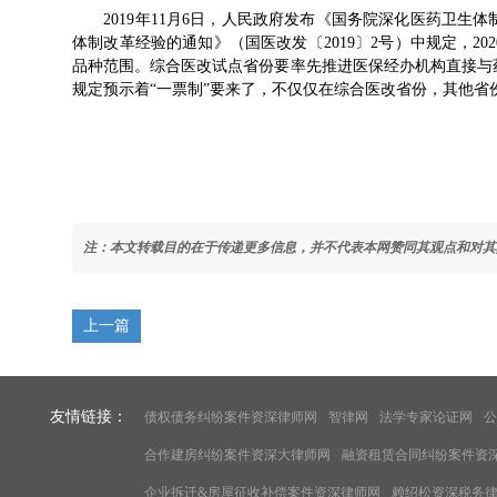
2019年11月6日，人民政府发布《国务院深化医药卫生
体制改革经验的通知》（国医改发〔2019〕2号）中规定，2
品种范围。综合医改试点省份要率先推进医保经办机构直接与
规定预示着“一票制”要来了，不仅仅在综合医改省份，其他省
注：本文转载目的在于传递更多信息，并不代表本网赞同其观点和对其
上一篇
友情链接：
债权债务纠纷案件资深律师网
智律网
法学专家论证网
公
合作建房纠纷案件资深大律师网
融资租赁合同纠纷案件资
企业拆迁&房屋征收补偿案件资深律师网
赖绍松资深税务