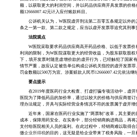
额，以获取更大的利润空间，并以药品供应商开具发票的价格
额12666007.42元计入应付账款科目。
公诉机关认为，W医院虚开
刑法
第二百零五条规定以外的
条之一第一款、第二款之规定，应当以虚开发票罪追究其刑事
法院观点
W医院采取要求药品供应商高开药品价格、以低于发票价格
利润的限制，为W医院谋取更大的经营收益，为股东获取股权
下，填开发票时随意虚增价款的虚开行为，已经触犯了国家有关发
情节严重，故应认定被告单位构成公诉机关指控的虚开发票罪
罚金数额以500万为宜。涉案赃款人民币12666007.42元依
要点提示
在2019年度医药行业大检查、打虚打骗专项活动中，虚开
医院为了降低药品的加价率，通过以较大的价格与供应商签订
理办法规定，开具与实际经营业务情况不符的发票属于虚开增
近年来，国家在医药行业实施了“两票制”改革，其主要的
成本，保障用药安全。在实务中，部分经销商购进商品，再将
支付给医院相关人员的返利。在此过程中，经销商难以取得合
缴
企业所得税
的目的，这无疑是给企业带来了税务风险，一旦