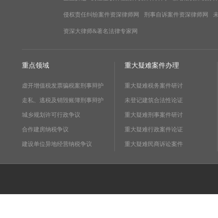
侵权责任纠纷案件资深律师网
刑事自诉案件资深律师网
资深大律师&著名法律专家网
重点领域
重大疑难案件办理
虚开增值税发票骗税案刑事辩护
重大疑难税务案件研讨
走私、逃税及销毁账簿刑事辩护
未登记建筑合法性论证
城乡规划许可行政争议
重大疑难刑事案件研讨
合作建房纳税争议
重大疑难行政案件论证
建设单位异地经营纳税争议
重大疑难民商诉讼案件